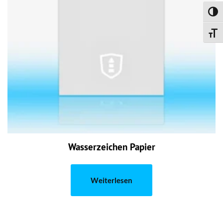
Umsch
Schri
Wasserzeichen Papier
Weiterlesen