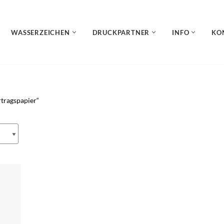
WASSERZEICHEN
DRUCKPARTNER
INFO
KO
rtragspapier“